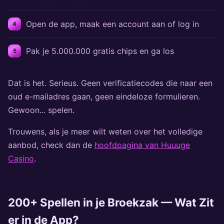
Open de app, maak een account aan of log in
Pak je 5.000.000 gratis chips en ga los
Dat is het. Serieus. Geen verificatiecodes die naar een
oud e-mailadres gaan, geen eindeloze formulieren.
Gewoon... spelen.
Trouwens, als je meer wilt weten over het volledige
aanbod, check dan de
hoofdpagina van Huuuge
Casino
.
200+ Spellen in je Broekzak — Wat Zit
er in de App?