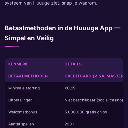
systeem van Huuuge ziet, snap je waarom.
Betaalmethoden in de Huuuge App —
Simpel en Veilig
KENMERK
DETAILS
BETAALMETHODEN
CREDITCARD (VISA, MASTERCA
Minimale storting
€0,99
Uitbetalingen
Niet beschikbaar (social casino)
Welkomstbonus
5.000.000 gratis chips
Aantal spellen
200+