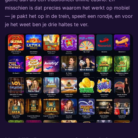
misschien is dat precies waarom het werkt op mobiel
— je pakt het op in de trein, speelt een rondje, en voor
je het weet ben je drie haltes te ver.