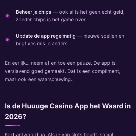
Beheer je chips
— ook al is het geen echt geld,
zonder chips is het game over
Update de app regelmatig
— nieuwe spellen en
bugfixes mis je anders
En eerlijk... neem af en toe een pauze. De app is
verslavend goed gemaakt. Dat is een compliment,
maar ook een waarschuwing.
Is de Huuuge Casino App het Waard in
2026?
Kort antwoord: ja. Als je van slots houdt, social