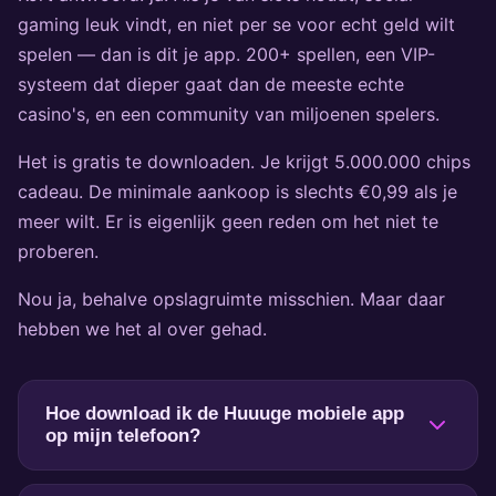
gaming leuk vindt, en niet per se voor echt geld wilt
spelen — dan is dit je app. 200+ spellen, een VIP-
systeem dat dieper gaat dan de meeste echte
casino's, en een community van miljoenen spelers.
Het is gratis te downloaden. Je krijgt 5.000.000 chips
cadeau. De minimale aankoop is slechts €0,99 als je
meer wilt. Er is eigenlijk geen reden om het niet te
proberen.
Nou ja, behalve opslagruimte misschien. Maar daar
hebben we het al over gehad.
Hoe download ik de Huuuge mobiele app
op mijn telefoon?
Bezoek de App Store voor iOS-apparaten of