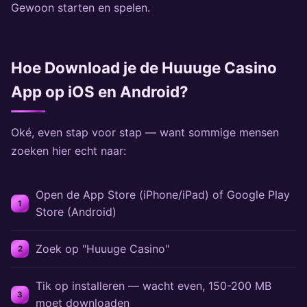
Gewoon starten en spelen.
Hoe Download je de Huuuge Casino
App op iOS en Android?
Oké, even stap voor stap — want sommige mensen
zoeken hier echt naar:
Open de App Store (iPhone/iPad) of Google Play
Store (Android)
Zoek op "Huuuge Casino"
Tik op installeren — wacht even, 150-200 MB
moet downloaden