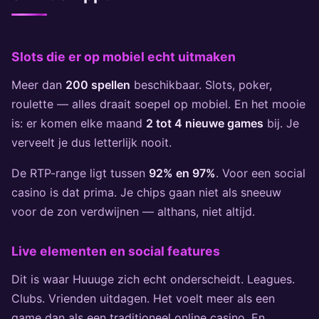
Slots die er op mobiel echt uitmaken
Meer dan
200 spellen
beschikbaar. Slots, poker,
roulette — alles draait soepel op mobiel. En het mooie
is: er komen elke maand
2 tot 4 nieuwe games
bij. Je
verveelt je dus letterlijk nooit.
De RTP-range ligt tussen
92% en 97%
. Voor een social
casino is dat prima. Je chips gaan niet als sneeuw
voor de zon verdwijnen — althans, niet altijd.
Live elementen en social features
Dit is waar Huuuge zich echt onderscheidt. Leagues.
Clubs. Vrienden uitdagen. Het voelt meer als een
game dan als een traditioneel online casino. En